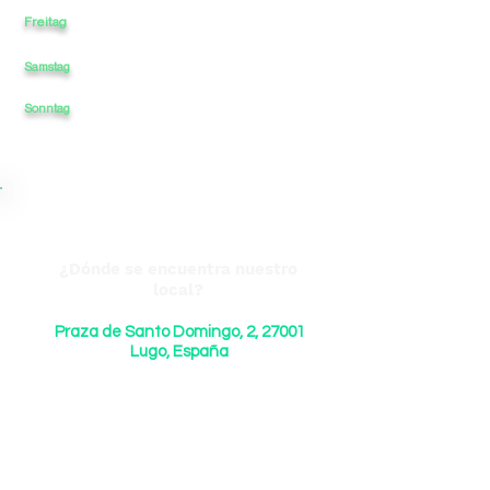
Freitag
10:30
-
14
-
17
-
20:30
Samstag
CERRADO
-
-
CERRADO
-
Sonntag
CERRADO
-
-
CERRADO
-
¿Dónde se encuentra nuestro
local?
Praza de Santo Domingo, 2, 27001
Lugo, España