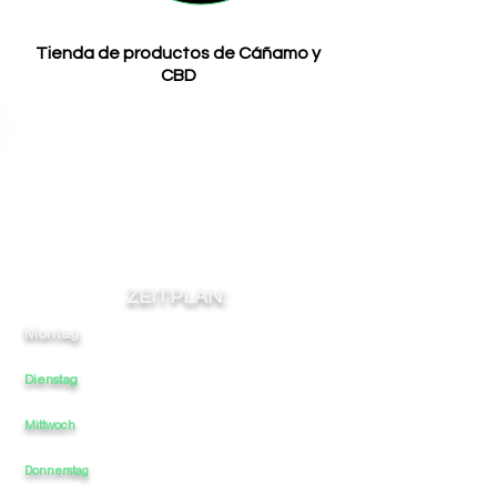
Tienda de productos de Cáñamo y
CBD
ZEITPLAN:
Montag:
10:30
-
14
-
-
17
20:30
Dienstag
10:30
-
14
-
17
20:30
-
Mittwoch
10:30
-
14
-
17
-
20:30
10:30
-
14
-
17
-
20:30
Donnerstag