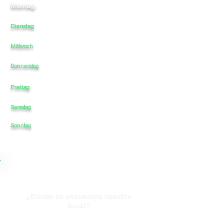
Montag:
10
-
-
-
2
Dienstag
10
-
-
2
-
Mittwoch
10
-
-
-
2
10
-
-
-
2
Donnerstag
Freitag
10
-
-
-
2
Samstag
10
-
-
-
2
2
Sonntag
10
-
-
-
¿Dónde se encuentra nuestro
local?