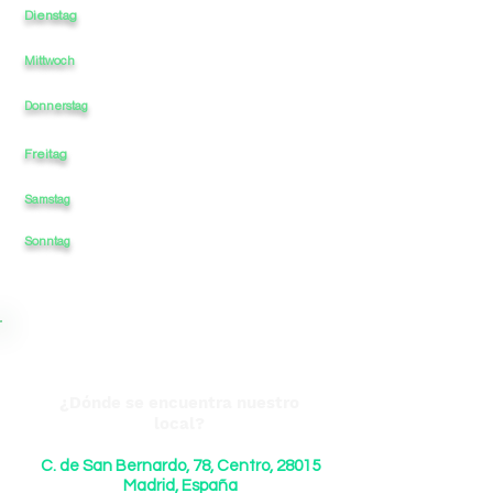
Dienstag
11
-
-
22
-
Mittwoch
11
-
-
-
22
11
-
-
-
22
Donnerstag
Freitag
11
-
-
-
22
Samstag
11
-
-
-
22
22
Sonntag
11
-
-
-
¿Dónde se encuentra nuestro
local?
C. de San Bernardo, 78, Centro, 28015
Madrid, España