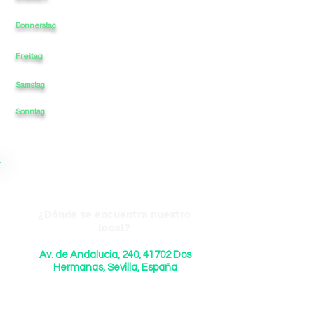
10
-
14
-
18
-
21
Donnerstag
Freitag
10
-
14
-
18
-
21
Samstag
10:30
-
14
-
CERRADO
-
Sonntag
CERRADO
-
-
CERRADO
-
¿Dónde se encuentra nuestro
local?
Av. de Andalucia, 240, 41702 Dos
Hermanas, Sevilla, España