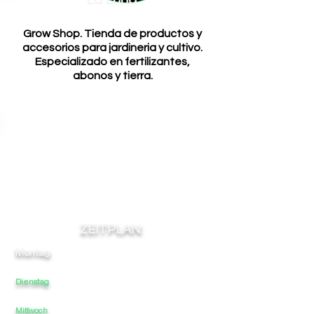
La Luna
Grow Shop. Tienda de productos y
accesorios para jardineria y cultivo.
Especializado en fertilizantes,
abonos y tierra.
ZEITPLAN:
Montag:
10
-
14
-
-
18
21
Dienstag
10
-
14
-
18
21
-
Mittwoch
10
-
14
-
18
-
21