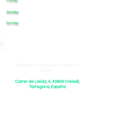
Samstag
11
-
-
-
21
21
Sonntag
11
-
-
-
¿Dónde se encuentra nuestro
local?
Carrer de Lleida, 4, 43839 Creixell,
Tarragona, España