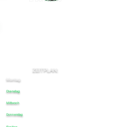
El Bon Rotllo
ZEITPLAN:
Montag:
11
-
-
-
21
Dienstag
11
-
-
21
-
Mittwoch
11
-
-
-
21
11
-
-
-
21
Donnerstag
Freitag
11
-
-
-
21