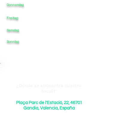
10:00
-
-
-
20:00
Donnerstag
Freitag
10:00
-
-
-
20:00
Samstag
10:00
-
-
-
20:00
Sonntag
-
-
-
¿Dónde se encuentra nuestro
local?
Plaça Parc de l'Estació, 22, 46701
Gandia, Valencia, España