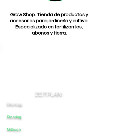
Grow Shop. Tienda de productos y
accesorios para jardinería y cultivo.
Especializado en fertilizantes,
abonos y tierra.
ZEITPLAN:
Montag:
10:00
-
-
-
20:00
Dienstag
10:00
-
-
20:00
-
Mittwoch
10:00
-
-
-
20:00