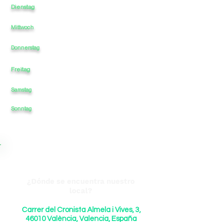
Dienstag
-
-
16
23
-
Mittwoch
-
-
16
-
23
-
-
16
-
23
Donnerstag
Freitag
-
-
16
-
23
Samstag
-
-
16
-
23
23
Sonntag
-
-
16
-
¿Dónde se encuentra nuestro
local?
Carrer del Cronista Almela i Vives, 3,
46010 València, Valencia, España