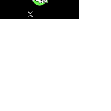
Política de Privacidad
¿Tu CSC no se encuentra en
nuestra lista? Contáctanos, el
perfil del mapa cánnabico es
gratuito!
Subscribete a nuestro boletin
informativo gratuito sobre
cannabis en España.