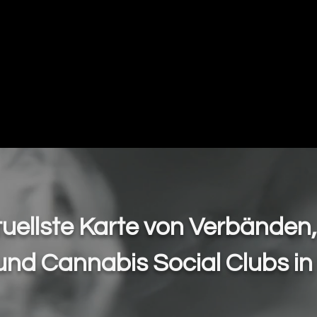
Mapas
Copas y Eventos
Cannabis Me
tuellste Karte von Verbänden
und Cannabis Social Clubs in