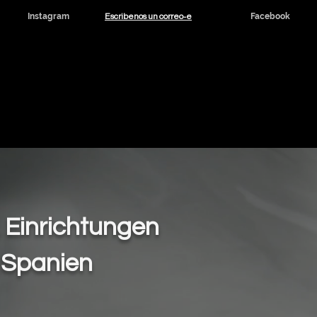
Escribenos un correo-e
Instagram
Facebook
dicinal y CBD
Noticias
Contacto
, Einrichtungen
 Spanien