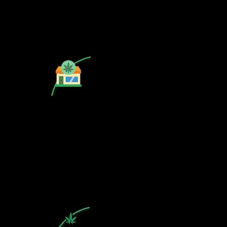
¿Tu CSC no se encuentra en
nuestra lista? Contáctanos, el perfil
del mapa cánnabico es gratuito!
Subscribete a nuestro boletin
informativo gratuito sobre cannabis
en España.