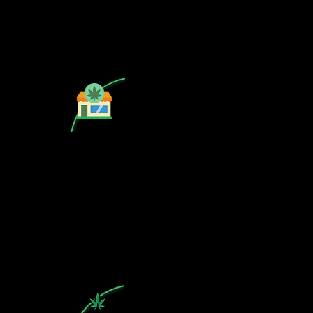
¿Tu CSC no se encuentra en
nuestra lista? Contáctanos, el perfil
del mapa cánnabico es gratuito!
Subscribete a nuestro boletin
informativo gratuito sobre cannabis
en España.