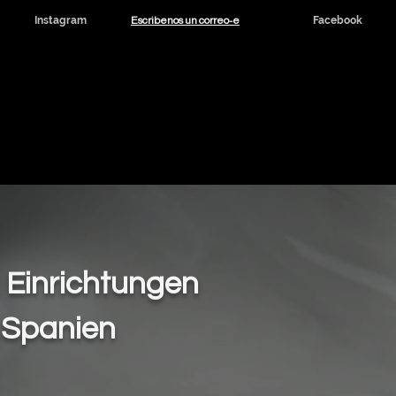
Escribenos un correo-e
Instagram
Facebook
dicinal y CBD
Noticias
Contacto
, Einrichtungen
 Spanien