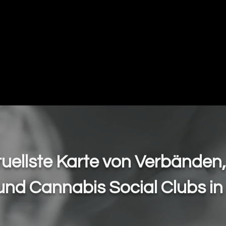
Mapas
Copas y Eventos
Cannabis Me
tuellste Karte von Verbänden
und Cannabis Social Clubs in