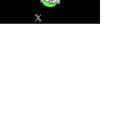
Política de Privacidad
¿Tu CSC no se encuentra en
nuestra lista? Contáctanos, el
perfil del mapa cánnabico es
gratuito!
Subscribete a nuestro boletin
informativo gratuito sobre
cannabis en España.