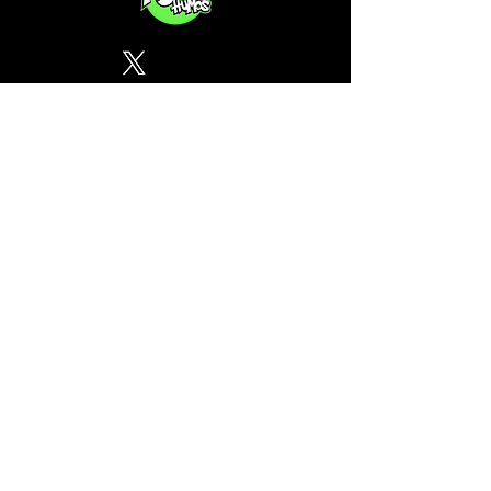
Política de Privacidad
¿Tu CSC no se encuentra en
nuestra lista? Contáctanos, el
perfil del mapa cánnabico es
gratuito!
Subscribete a nuestro boletin
informativo gratuito sobre
cannabis en España.