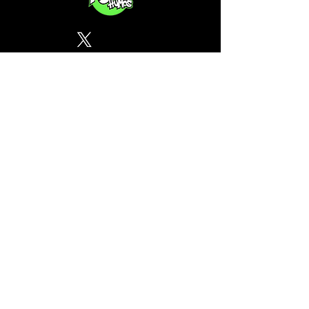
Política de Privacidad
¿Tu CSC no se encuentra en
nuestra lista? Contáctanos, el
perfil del mapa cánnabico es
gratuito!
Subscribete a nuestro boletin
informativo gratuito sobre
cannabis en España.