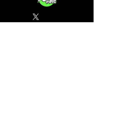
Política de Privacidad
¿Tu CSC no se encuentra en
nuestra lista? Contáctanos, el
perfil del mapa cánnabico es
gratuito!
Subscribete a nuestro boletin
informativo gratuito sobre
cannabis en España.