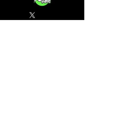
Política de Privacidad
¿Tu CSC no se encuentra en
nuestra lista? Contáctanos, el
perfil del mapa cánnabico es
gratuito!
Subscribete a nuestro boletin
informativo gratuito sobre
cannabis en España.