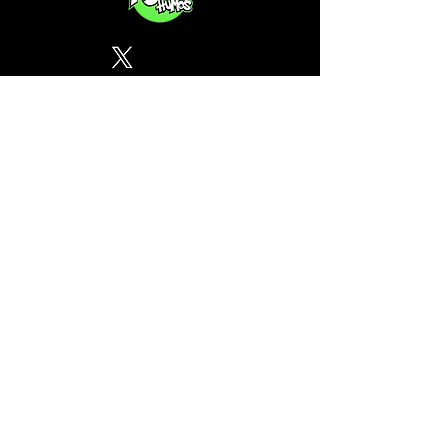
Política de Privacidad
¿Tu CSC no se encuentra en
nuestra lista? Contáctanos, el
perfil del mapa cánnabico es
gratuito!
Subscribete a nuestro boletin
informativo gratuito sobre
cannabis en España.