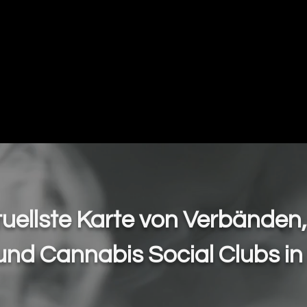
Mapas
Copas y Eventos
Cannabis Me
tuellste Karte von Verbänden
und Cannabis Social Clubs in