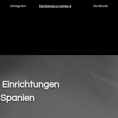
Escribenos un correo-e
Instagram
Facebook
dicinal y CBD
Noticias
Contacto
, Einrichtungen
 Spanien