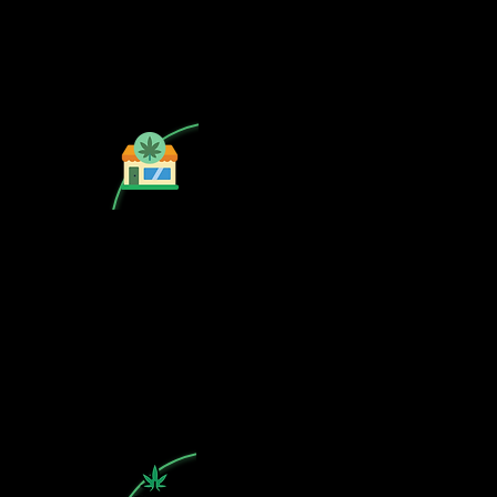
¿Tu CSC no se encuentra en
nuestra lista? Contáctanos, el perfil
del mapa cánnabico es gratuito!
Subscribete a nuestro boletin
informativo gratuito sobre cannabis
en España.