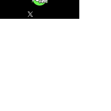
Política de Privacidad
¿Tu CSC no se encuentra en
nuestra lista? Contáctanos, el
perfil del mapa cánnabico es
gratuito!
Subscribete a nuestro boletin
informativo gratuito sobre
cannabis en España.