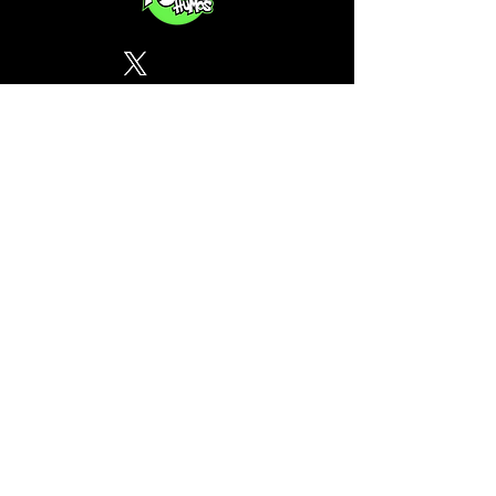
Política de Privacidad
¿Tu CSC no se encuentra en
nuestra lista? Contáctanos, el
perfil del mapa cánnabico es
gratuito!
Subscribete a nuestro boletin
informativo gratuito sobre
cannabis en España.