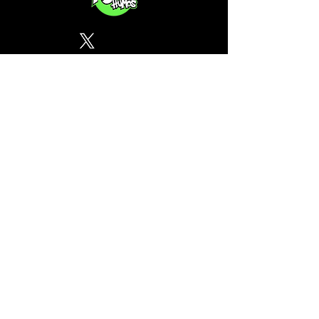
Política de Privacidad
¿Tu CSC no se encuentra en
nuestra lista? Contáctanos, el
perfil del mapa cánnabico es
gratuito!
Subscribete a nuestro boletin
informativo gratuito sobre
cannabis en España.