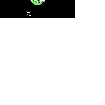
Política de Privacidad
¿Tu CSC no se encuentra en
nuestra lista? Contáctanos, el
perfil del mapa cánnabico es
gratuito!
Subscribete a nuestro boletin
informativo gratuito sobre
cannabis en España.