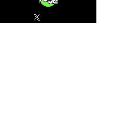
Política de Privacidad
¿Tu CSC no se encuentra en
nuestra lista? Contáctanos, el
perfil del mapa cánnabico es
gratuito!
Subscribete a nuestro boletin
informativo gratuito sobre
cannabis en España.