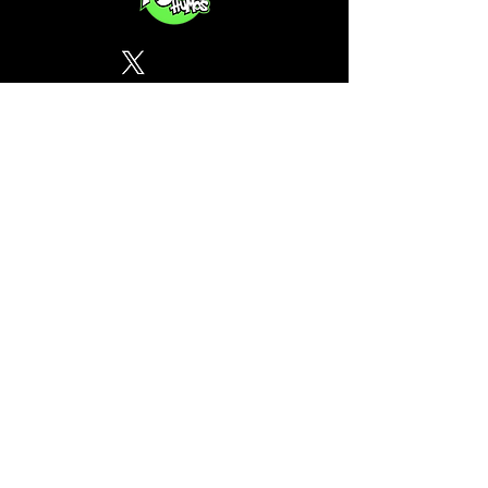
Política de Privacidad
¿Tu CSC no se encuentra en
nuestra lista? Contáctanos, el
perfil del mapa cánnabico es
gratuito!
Subscribete a nuestro boletin
informativo gratuito sobre
cannabis en España.