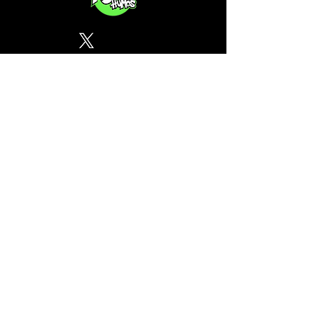
Política de Privacidad
¿Tu CSC no se encuentra en
nuestra lista? Contáctanos, el
perfil del mapa cánnabico es
gratuito!
Subscribete a nuestro boletin
informativo gratuito sobre
cannabis en España.