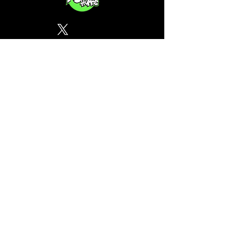
Política de Privacidad
¿Tu CSC no se encuentra en
nuestra lista? Contáctanos, el
perfil del mapa cánnabico es
gratuito!
Subscribete a nuestro boletin
informativo gratuito sobre
cannabis en España.