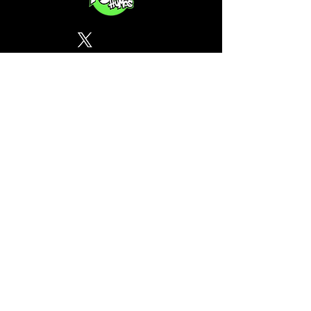
Política de Privacidad
¿Tu CSC no se encuentra en
nuestra lista? Contáctanos, el
perfil del mapa cánnabico es
gratuito!
Subscribete a nuestro boletin
informativo gratuito sobre
cannabis en España.