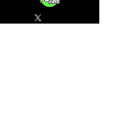
Política de Privacidad
¿Tu CSC no se encuentra en
nuestra lista? Contáctanos, el
perfil del mapa cánnabico es
gratuito!
Subscribete a nuestro boletin
informativo gratuito sobre
cannabis en España.