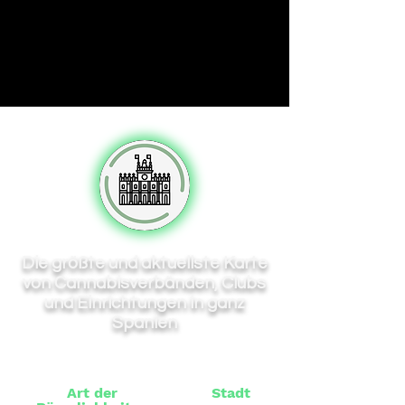
Die größte und aktuellste Karte
von Cannabisverbänden, Clubs
und Einrichtungen in ganz
Spanien
Art der
Stadt