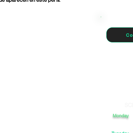
Co
0 San Vicente del
SC
Monday