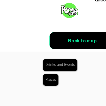
direc
Back to map
Drinks and Events
Mapas