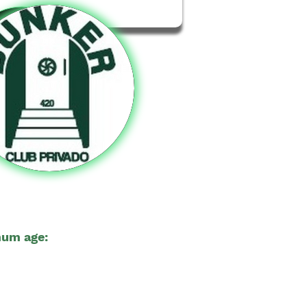
um age:
20