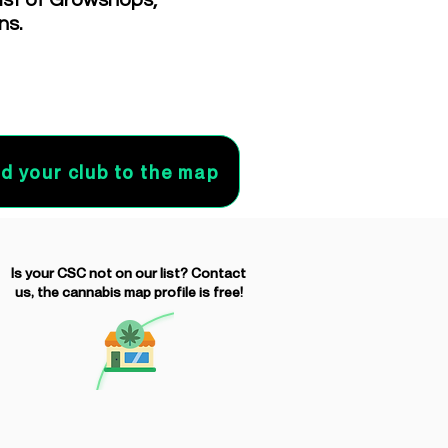
list of Growshops,
ns.
d your club to the map
Is your CSC not on our list? Contact
us, the cannabis map profile is free!