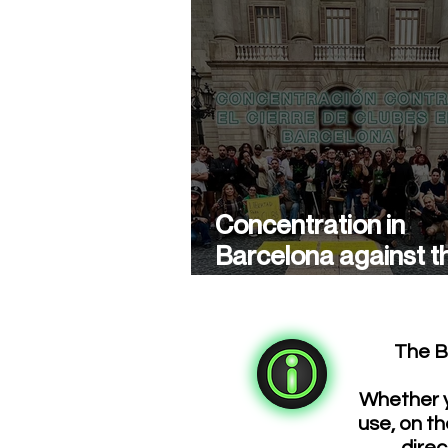
Concentration in
Barcelona against t
closure of cannabis
associations
The B
Whether y
use, on th