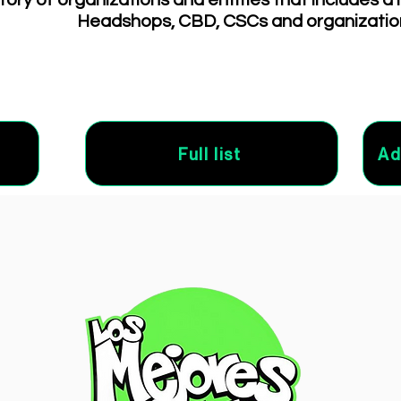
tory of organizations and entities that includes a 
Headshops, CBD, CSCs and organizatio
Full list
Ad