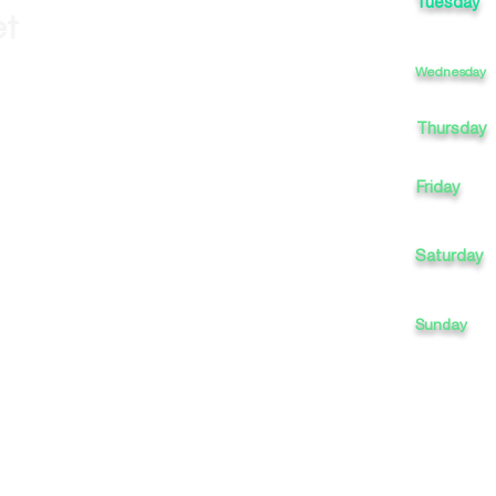
Tuesday
et
Wednesday
Thursday
Friday
Saturday
Sunday