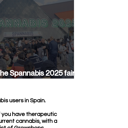
he Spannabis 2025 fair
as a success again
is users in Spain.
f you have therapeutic
urrent cannabis, with a