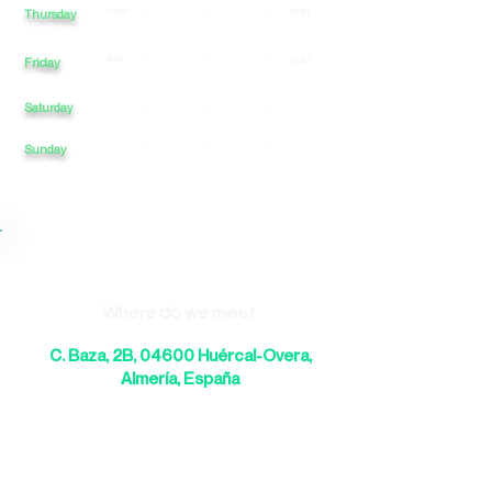
10:00
-
-
-
13:30
Thursday
Friday
10:00
-
-
-
13:30
Saturday
-
-
-
Sunday
-
-
-
Where do we meet
C. Baza, 2B, 04600 Huércal-Overa,
Almería, España