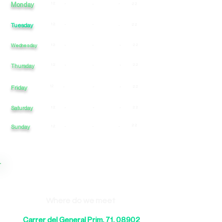
Monday
12
-
-
-
22
Tuesday
12
-
-
22
-
Wednesday
12
-
-
-
22
12
-
-
-
22
Thursday
Friday
12
-
-
-
22
Saturday
12
-
-
-
22
22
Sunday
12
-
-
-
Where do we meet
Carrer del General Prim, 71, 08902