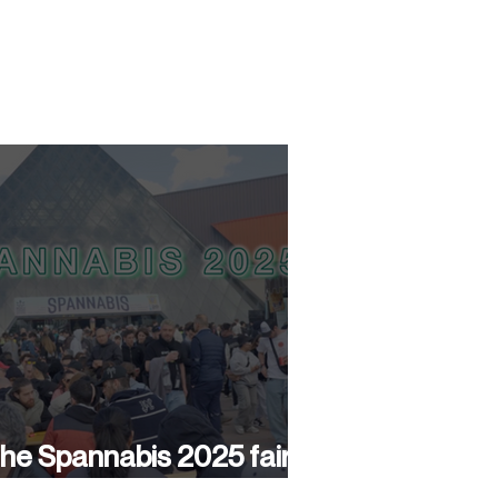
he Spannabis 2025 fair
as a success again