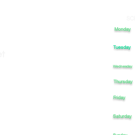
SC
Monday
Tuesday
et
Wednesday
Thursday
Friday
Saturday
Sunday