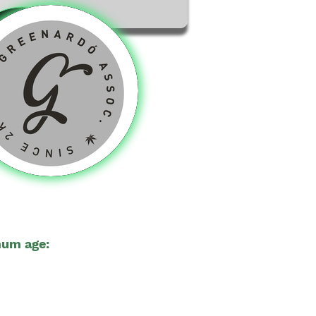
um age:
21