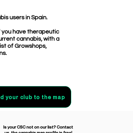
is users in Spain.
f you have therapeutic
urrent cannabis, with a
list of Growshops,
ns.
d your club to the map
Is your CSC not on our list? Contact
us, the cannabis map profile is free!