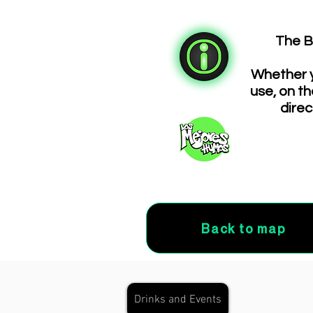
associations
The B
Whether y
use, on th
direc
Back to map
Drinks and Events