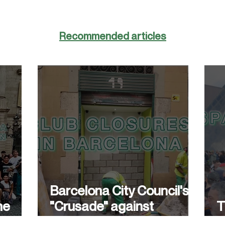
Recommended articles
Barcelona City Council's
he
"Crusade" against
T
cannabis associations
w