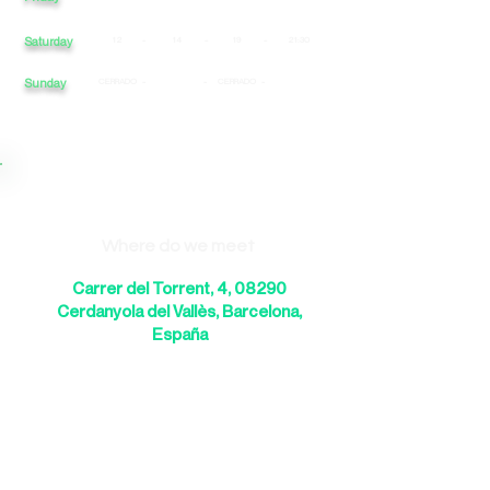
Saturday
12
-
14
-
19
-
21:30
Sunday
CERRADO
-
-
CERRADO
-
Where do we meet
Carrer del Torrent, 4, 08290
Cerdanyola del Vallès, Barcelona,
España