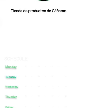
Tienda de productos de Cáñamo.
SCHEDULE:
Monday
11
-
14
-
-
17
21
Tuesday
11
-
14
-
17
21
-
Wednesday
11
-
14
-
17
-
21
11
-
14
-
17
-
21
Thursday
Friday
11
-
14
-
17
-
21