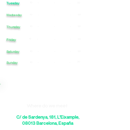
Tuesday
10
-
-
00
-
Wednesday
10
-
-
-
00
10
-
-
-
00
Thursday
Friday
10
-
-
-
00
Saturday
10
-
-
-
00
00
Sunday
10
-
-
-
Where do we meet
C/ de Sardenya, 181, L'Eixample,
08013 Barcelona, España