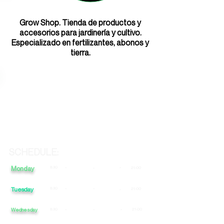
Grow Shop. Tienda de productos y
accesorios para jardinería y cultivo.
Especializado en fertilizantes, abonos y
tierra.
SCHEDULE:
Monday
8:30
-
-
-
21:00
Tuesday
8:30
-
-
21:00
-
Wednesday
8:30
-
-
-
21:00