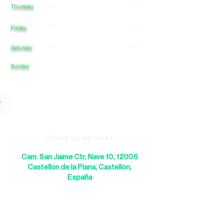
8:30
-
-
-
21:00
Thursday
Friday
8:30
-
-
-
21:00
Saturday
9:00
-
-
-
14:00
Sunday
-
-
-
Where do we meet
Cam. San Jaime Ctr, Nave 10, 12006
Castellón de la Plana, Castellón,
España