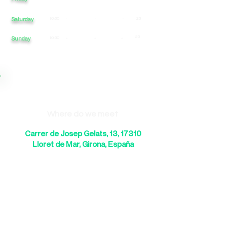
Saturday
10:30
-
-
-
23
23
Sunday
10:30
-
-
-
Where do we meet
Carrer de Josep Gelats, 13, 17310
Lloret de Mar, Girona, España