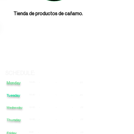
Tienda de productos de cañamo.
SCHEDULE:
Monday
10:30
-
-
-
23
Tuesday
10:30
-
-
23
-
Wednesday
10:30
-
-
-
23
10:30
-
-
-
23
Thursday
Friday
10:30
-
-
-
23