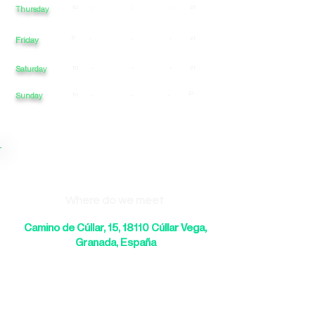
10
-
-
-
21
Thursday
Friday
10
-
-
-
21
Saturday
10
-
-
-
21
21
Sunday
10
-
-
-
Where do we meet
Camino de Cúllar, 15, 18110 Cúllar Vega,
Granada, España