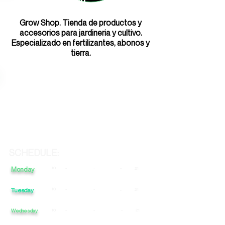
Grow Shop. Tienda de productos y
accesorios para jardineria y cultivo.
Especializado en fertilizantes, abonos y
tierra.
SCHEDULE:
Monday
10
-
-
-
21
Tuesday
10
-
-
21
-
Wednesday
10
-
-
-
21