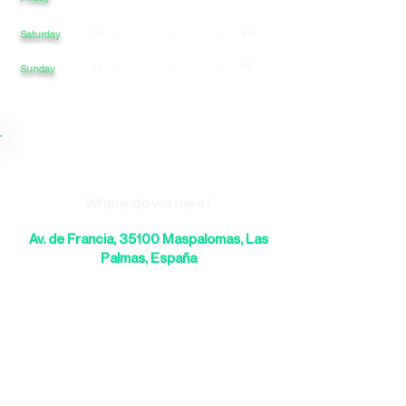
Saturday
12
-
-
-
22
22
Sunday
12
-
-
-
Where do we meet
Av. de Francia, 35100 Maspalomas, Las
Palmas, España