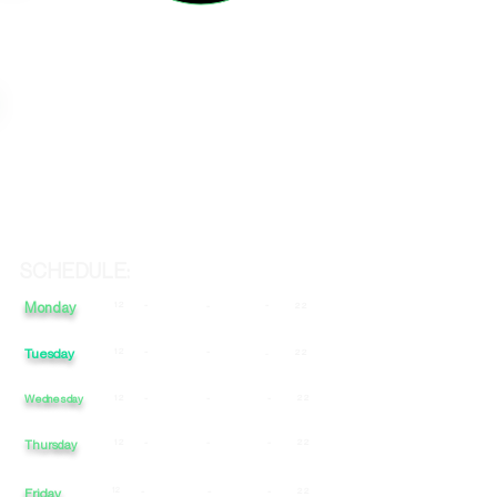
SCHEDULE:
Monday
12
-
-
-
22
Tuesday
12
-
-
22
-
Wednesday
12
-
-
-
22
12
-
-
-
22
Thursday
Friday
12
-
-
-
22