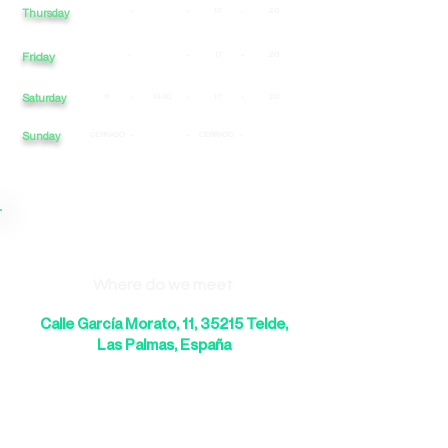
-
-
17
-
20
Thursday
Friday
-
-
17
-
20
Saturday
11
-
13:30
-
17
-
20
Sunday
CERRADO
-
-
CERRADO
-
Where do we meet
Calle García Morato, 11, 35215 Telde,
Las Palmas, España