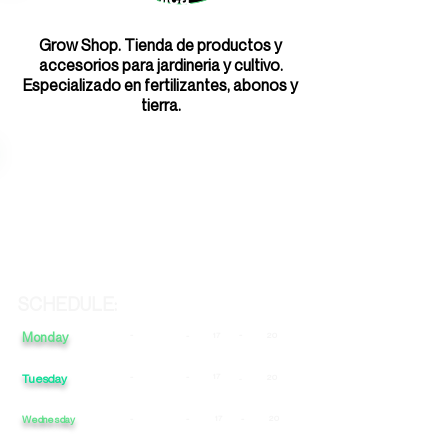
Grow Shop. Tienda de productos y
accesorios para jardineria y cultivo.
Especializado en fertilizantes, abonos y
tierra.
SCHEDULE:
Monday
-
-
-
17
20
Tuesday
-
-
17
20
-
Wednesday
-
-
17
-
20