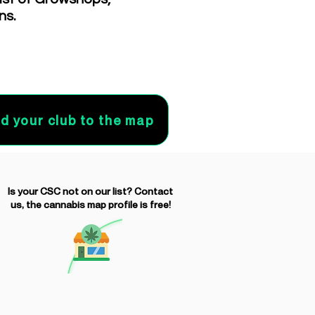
ns.
d your club to the map
Is your CSC not on our list? Contact
us, the cannabis map profile is free!