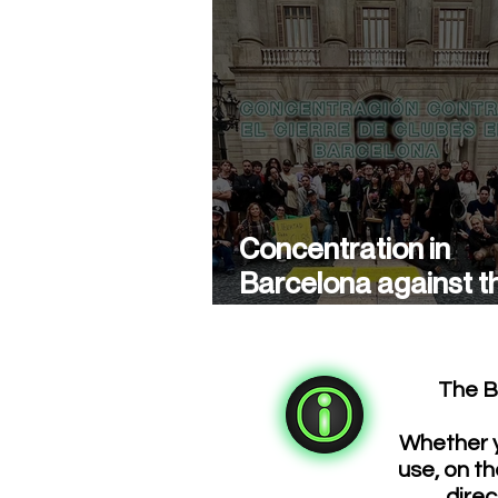
Concentration in
Barcelona against t
closure of cannabis
associations
The B
Whether y
use, on th
direc