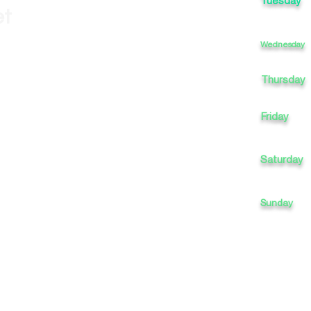
Tuesday
et
Wednesday
Thursday
Friday
Saturday
Sunday