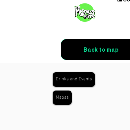
Back to map
Drinks and Events
Mapas