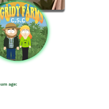
um age:
21