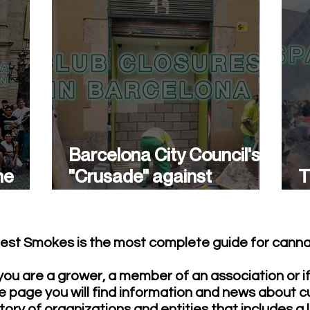
Barcelona City Council's
he
"Crusade" against
T
cannabis associations
w
continues.
est Smokes is the most complete guide for cannab
ou are a grower, a member of an association or i
e page you will find information and news about c
tory of organizations and entities that includes a 