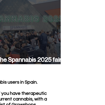
he Spannabis 2025 fair
as a success again
is users in Spain.
f you have therapeutic
urrent cannabis, with a
list of Growshops,