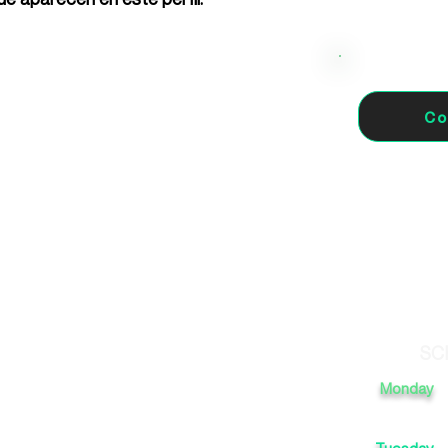
Co
almas de Gran Canaria,
SC
Monday