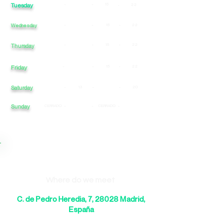
Tuesday
-
-
15
22
-
Wednesday
-
-
15
-
22
-
-
15
-
22
Thursday
Friday
-
-
15
-
22
Saturday
-
13
-
-
20
Sunday
CERRADO
-
-
CERRADO
-
Where do we meet
C. de Pedro Heredia, 7, 28028 Madrid,
España