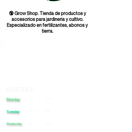
🔞 Grow Shop. Tienda de productos y
accesorios para jardineria y cultivo.
Especializado en fertilizantes, abonos y
tierra.
SCHEDULE:
Monday
9:30
-
13:30
-
-
Tuesday
9:30
-
13:30
-
-
Wednesday
9:30
-
13:30
-
-