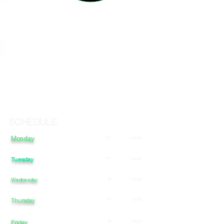
SCHEDULE:
Monday
-
-
-
15
23:30
Tuesday
-
-
15
23:30
-
Wednesday
-
-
15
-
23:30
-
-
15
-
23:30
Thursday
Friday
-
-
15
-
23:30