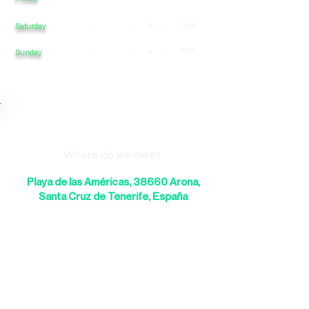
Saturday
-
-
15
-
23:30
23:30
Sunday
-
-
15
-
Where do we meet
Playa de las Américas, 38660 Arona,
Santa Cruz de Tenerife, España