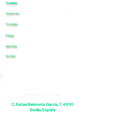
Tuesday
-
-
00
-
Wednesday
-
-
15
-
00
-
-
-
Thursday
Friday
-
-
15
-
1
Saturday
-
-
15
-
1
1
Sunday
-
-
15
-
Where do we meet
C. Rafael Belmonte García, 7, 41010
Sevilla, España