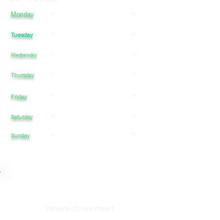
Monday
12
-
-
-
00
Tuesday
12
-
-
00
-
Wednesday
12
-
-
-
00
12
-
-
-
00
Thursday
Friday
12
-
-
-
00
Saturday
12
-
-
-
00
00
Sunday
12
-
-
-
Where do we meet