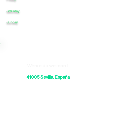
Saturday
-
-
-
Sunday
-
-
-
Where do we meet
41005 Sevilla, España