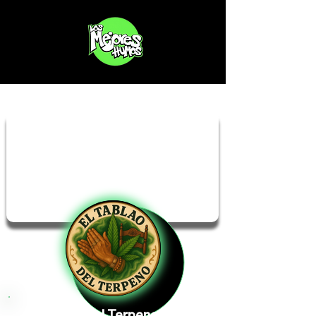
El Tablao del Terpeno