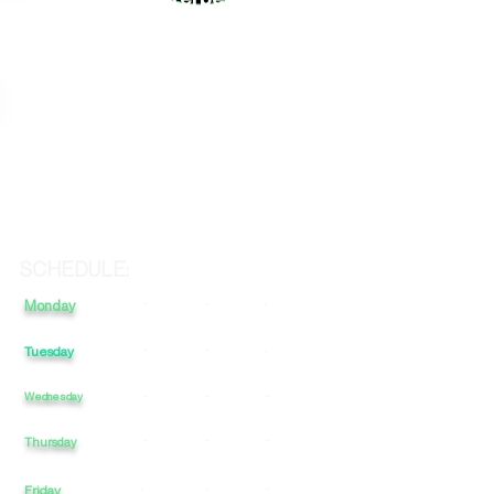
SCHEDULE:
Monday
-
-
-
Tuesday
-
-
-
Wednesday
-
-
-
-
-
-
Thursday
Friday
-
-
-