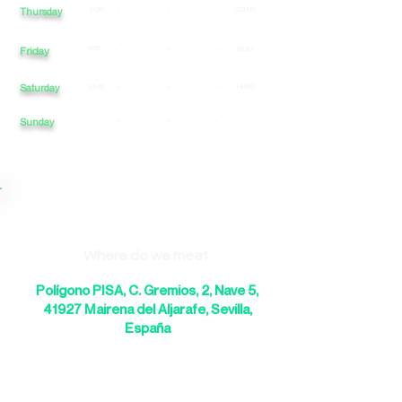
9:00
-
-
-
20:00
Thursday
Friday
9:00
-
-
-
18:30
Saturday
10:30
-
-
-
14:00
Sunday
-
-
-
Where do we meet
Polígono PISA, C. Gremios, 2, Nave 5,
41927 Mairena del Aljarafe, Sevilla,
España