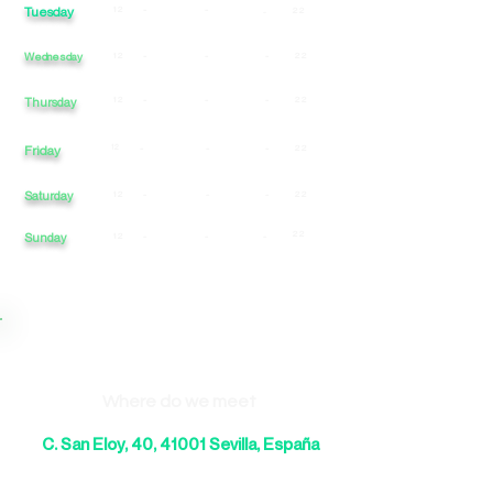
Tuesday
12
-
-
22
-
Wednesday
12
-
-
-
22
12
-
-
-
22
Thursday
Friday
12
-
-
-
22
Saturday
12
-
-
-
22
22
Sunday
12
-
-
-
Where do we meet
C. San Eloy, 40, 41001 Sevilla, España