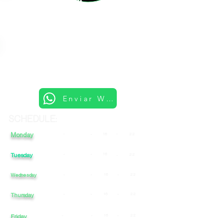
Enviar Whatsapp
SCHEDULE:
Monday
-
-
-
16
22
Tuesday
-
-
16
22
-
Wednesday
-
-
16
-
22
-
-
16
-
22
Thursday
Friday
-
-
16
-
22