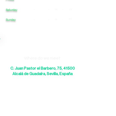
Saturday
-
-
16
-
22
22
Sunday
-
-
16
-
Where do we meet
C. Juan Pastor el Barbero, 75, 41500
Alcalá de Guadaíra, Sevilla, España