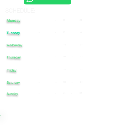
SCHEDULE:
Monday
-
-
-
16
21
Tuesday
-
-
16
21
-
Wednesday
-
-
16
-
21
-
-
16
-
21
Thursday
Friday
-
-
16
-
21
Saturday
-
-
16
-
21
21
Sunday
-
-
16
-